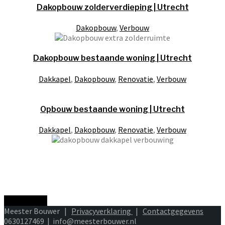
Dakopbouw zolderverdieping | Utrecht
Dakopbouw
,
Verbouw
Dakopbouw bestaande woning | Utrecht
Dakkapel
,
Dakopbouw
,
Renovatie
,
Verbouw
Opbouw bestaande woning | Utrecht
Dakkapel
,
Dakopbouw
,
Renovatie
,
Verbouw
Scroll to top
Meester Bouwer |
Privacyverklaring
|
Contactgegevens
0630127469 | info@meesterbouwer.nl