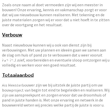
Zoals onze naam al doet vermoeden zijn wij een meester in
bouwen! Onze ervaring, kennis en vakmanschap zorgt er voor
dat wij uw nieuwbouw kunnen realiseren. Met tekening en de
juiste materialen zorgen wij er voor dat u niet hoeft in te zitten
over de voortgang en het resultaat.
Verbouw
Naast nieuwbouw kunnen wij u ook van dienst zijn bij
verbouwingen. Met uw plannen en ideeën gaan we samen aan
de slag om huis of pand zo te verbouwen dat u weer vooruit
voor!
kan. Inclusief, voorbereiden en eventuele sloop ontzorgen wij u
volledig en werken voor een goed resultaat.
u zich goed bij voelt.
Totaalaanbod
! Of het nu gaat om
e Meesterbouwer
Als Meesterbouwer zijn we bij uitstek de juiste partij om uw
it en kennis om u
bouwproject van begin tot eind te begeleiden en realiseren. Wij
zijn.
zijn uw aanspreekpunt en zorgen ervoor dat uw droomhuis of
pand in juiste handen is. Met onze ervaring en netwerk in de
bouwwereld weten wij precies welke partij de juiste is voor u.